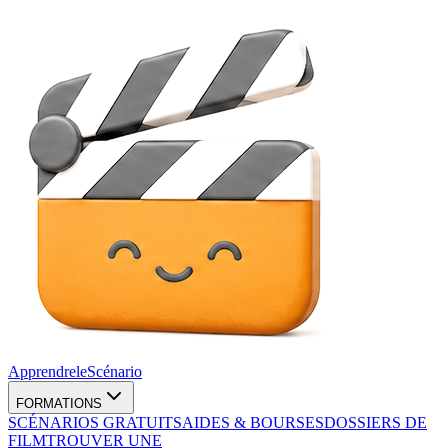
Apprendre
le
Scénario
FORMATIONS
SCÉNARIOS GRATUITS
AIDES & BOURSES
DOSSIERS DE
FILM
TROUVER UNE