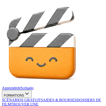
Apprendre
le
Scénario
FORMATIONS
SCÉNARIOS GRATUITS
AIDES & BOURSES
DOSSIERS DE
FILM
TROUVER UNE