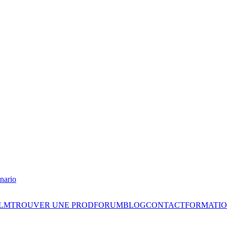
nario
ILM
TROUVER UNE PROD
FORUM
BLOG
CONTACT
FORMATIO