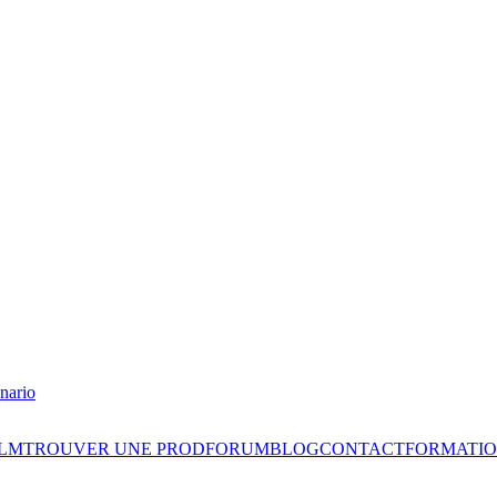
nario
ILM
TROUVER UNE PROD
FORUM
BLOG
CONTACT
FORMATIO