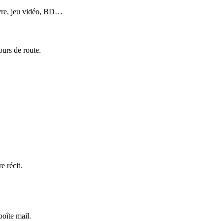
livre, jeu vidéo, BD…
ours de route.
e récit.
boîte mail.