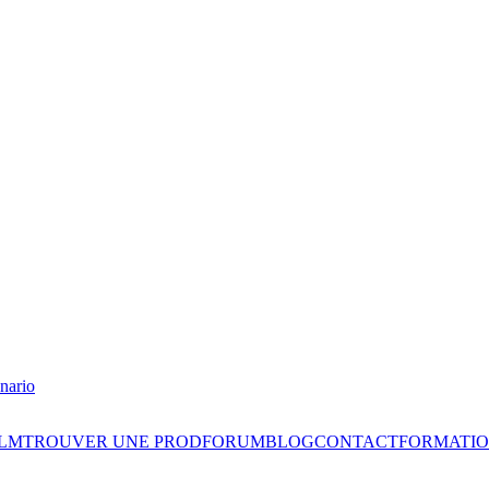
nario
ILM
TROUVER UNE PROD
FORUM
BLOG
CONTACT
FORMATIO