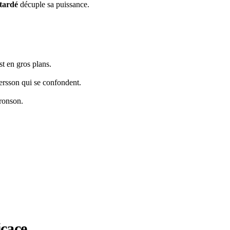
tardé
décuple sa puissance.
st en gros plans.
rsson qui se confondent.
ronson.
icace