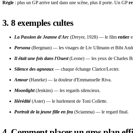
Règle
: plus un GP arrive tard dans une scène, plus il porte. Un GP
re
3. 8 exemples cultes
La Passion de Jeanne d'Arc
(Dreyer, 1928) — le film
entier
e
Persona
(Bergman) — les visages de Liv Ullmann et Bibi Ande
Il était une fois dans l'Ouest
(Leone) — les yeux de Charles B
Silence des agneaux
— chaque échange Clarice/Lecter.
Amour
(Haneke) — la douleur d'Emmanuelle Riva.
Moonlight
(Jenkins) — les regards silencieux.
Hérédité
(Aster) — le hurlement de Toni Collette.
Portrait de la jeune fille en feu
(Sciamma) — le regard final.
4. Comment placer un gros plan eff