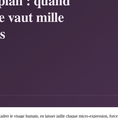
drer le visage humain, en laisser jaillir chaque micro-expression, force