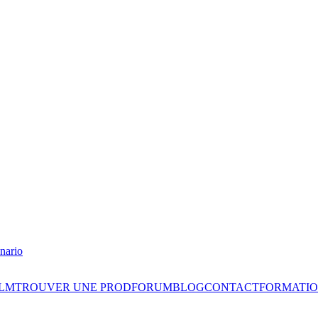
nario
ILM
TROUVER UNE PROD
FORUM
BLOG
CONTACT
FORMATIO