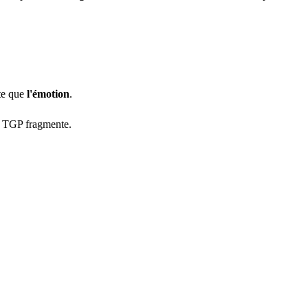
ste que
l'émotion
.
le TGP fragmente.