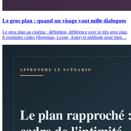
Le gros plan : quand un visage vaut mille dialogues
Le gros plan au cinéma : définition, différence avec le très gros plan,
8 exemples cultes (Bergman, Leone, Aster) et méthode pour bien…