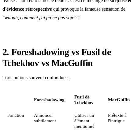
réalise : "tout était là dès le début". C'est ce mélange de
surprise et
d'évidence rétrospective
qui provoque la fameuse sensation de
"waouh, comment j'ai pu ne pas voir ?"
.
2. Foreshadowing vs Fusil de
Tchekhov vs MacGuffin
Trois notions souvent confondues :
Fusil de
Foreshadowing
MacGuffin
Tchekhov
Fonction
Annoncer
Utiliser un
Prétexte à
subtilement
élément
l'intrigue
mentionné