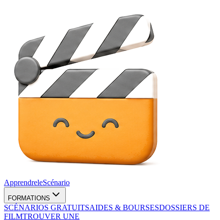
Apprendre
le
Scénario
FORMATIONS
SCÉNARIOS GRATUITS
AIDES & BOURSES
DOSSIERS DE
FILM
TROUVER UNE