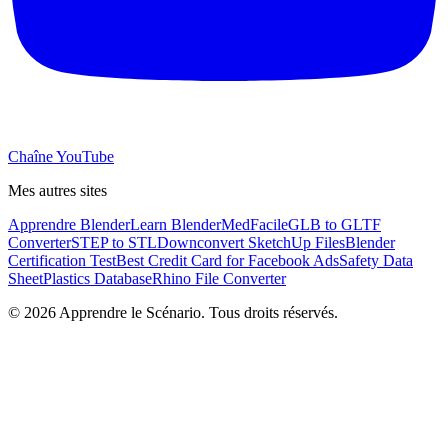
Chaîne YouTube
Mes autres sites
Apprendre Blender
Learn Blender
MedFacile
GLB to GLTF
Converter
STEP to STL
Downconvert SketchUp Files
Blender
Certification Test
Best Credit Card for Facebook Ads
Safety Data
Sheet
Plastics Database
Rhino File Converter
©
2026
Apprendre le Scénario. Tous droits réservés.