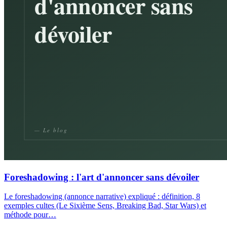
Foreshadowing : l'art d'annoncer sans dévoiler
Le foreshadowing (annonce narrative) expliqué : définition, 8
exemples cultes (Le Sixième Sens, Breaking Bad, Star Wars) et
méthode pour…