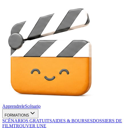
Apprendre
le
Scénario
FORMATIONS
SCÉNARIOS GRATUITS
AIDES & BOURSES
DOSSIERS DE
FILM
TROUVER UNE