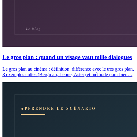
Le gros plan : quand un visage vaut mille dialogues
Le gros plan au cinéma : définition, différence avec le très gros plan,
8 exemples cultes (Bergman, Leone, Aster) et méthode pour bien…