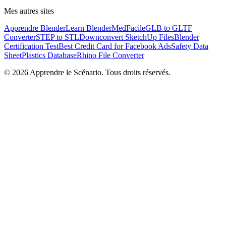
Mes autres sites
Apprendre Blender
Learn Blender
MedFacile
GLB to GLTF
Converter
STEP to STL
Downconvert SketchUp Files
Blender
Certification Test
Best Credit Card for Facebook Ads
Safety Data
Sheet
Plastics Database
Rhino File Converter
©
2026
Apprendre le Scénario. Tous droits réservés.