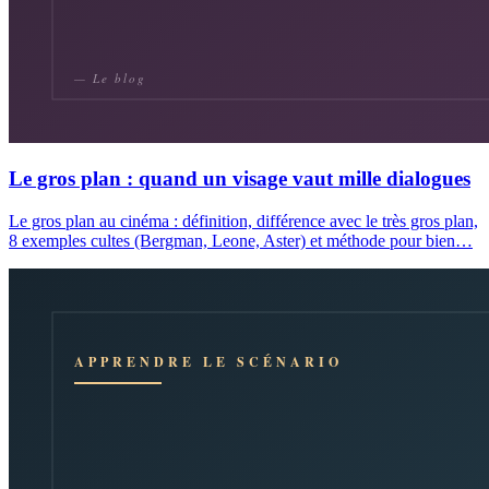
Le gros plan : quand un visage vaut mille dialogues
Le gros plan au cinéma : définition, différence avec le très gros plan,
8 exemples cultes (Bergman, Leone, Aster) et méthode pour bien…