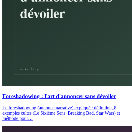
Foreshadowing : l'art d'annoncer sans dévoiler
Le foreshadowing (annonce narrative) expliqué : définition, 8
exemples cultes (Le Sixième Sens, Breaking Bad, Star Wars) et
méthode pour…