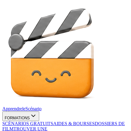
Apprendre
le
Scénario
FORMATIONS
SCÉNARIOS GRATUITS
AIDES & BOURSES
DOSSIERS DE
FILM
TROUVER UNE