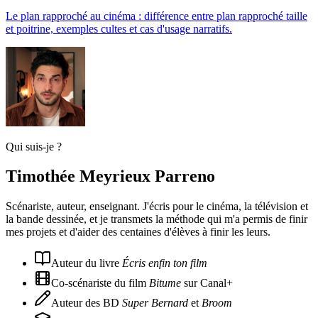
Le plan rapproché au cinéma : différence entre plan rapproché taille
et poitrine, exemples cultes et cas d'usage narratifs.
Qui suis-je ?
Timothée Meyrieux Parreno
Scénariste, auteur, enseignant. J'écris pour le cinéma, la télévision et
la bande dessinée, et je transmets la méthode qui m'a permis de finir
mes projets et d'aider des centaines d'élèves à finir les leurs.
Auteur du livre
Écris enfin ton film
Co-scénariste du film
Bitume
sur Canal+
Auteur des BD
Super Bernard
et
Broom