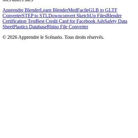
Apprendre Blender
Learn Blender
MedFacile
GLB to GLTF
Converter
STEP to STL
Downconvert SketchUp Files
Blender
Certification Test
Best Credit Card for Facebook Ads
Safety Data
Sheet
Plastics Database
Rhino File Converter
©
2026
Apprendre le Scénario. Tous droits réservés.