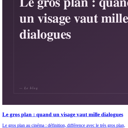
Le gros plan : quand un visage vaut mille dialogues
Le gros plan au cinéma : définition, différence avec le très gros plan,