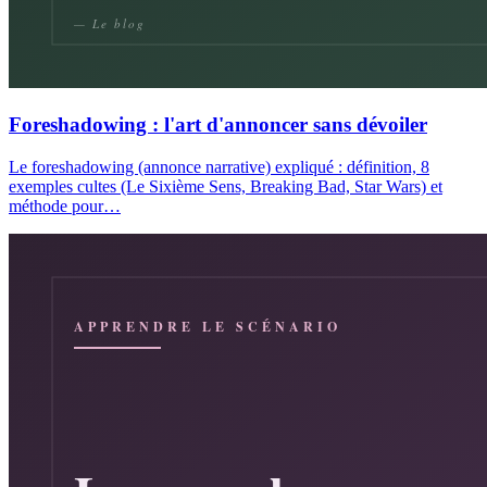
Foreshadowing : l'art d'annoncer sans dévoiler
Le foreshadowing (annonce narrative) expliqué : définition, 8
exemples cultes (Le Sixième Sens, Breaking Bad, Star Wars) et
méthode pour…