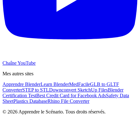
Chaîne YouTube
Mes autres sites
Apprendre Blender
Learn Blender
MedFacile
GLB to GLTF
Converter
STEP to STL
Downconvert SketchUp Files
Blender
Certification Test
Best Credit Card for Facebook Ads
Safety Data
Sheet
Plastics Database
Rhino File Converter
©
2026
Apprendre le Scénario. Tous droits réservés.