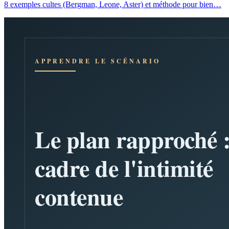
8 exemples cultes (Bergman, Leone, Aster) et méthode pour bien…