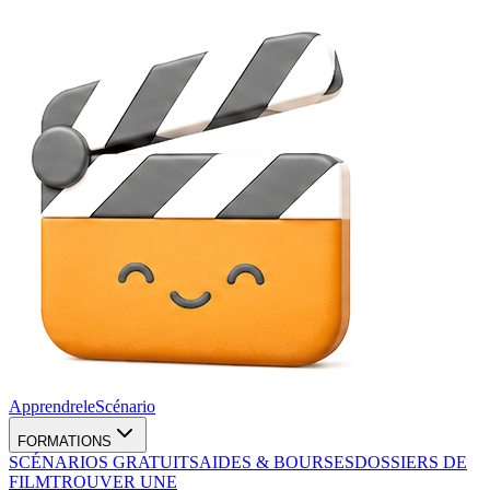
Apprendre
le
Scénario
FORMATIONS
SCÉNARIOS GRATUITS
AIDES & BOURSES
DOSSIERS DE
FILM
TROUVER UNE