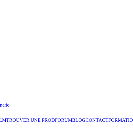
nario
ILM
TROUVER UNE PROD
FORUM
BLOG
CONTACT
FORMATIO