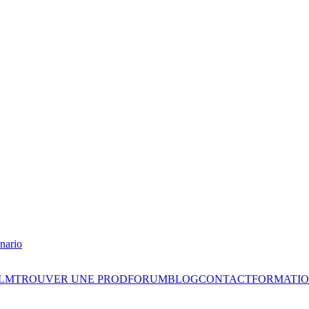
nario
ILM
TROUVER UNE PROD
FORUM
BLOG
CONTACT
FORMATIO