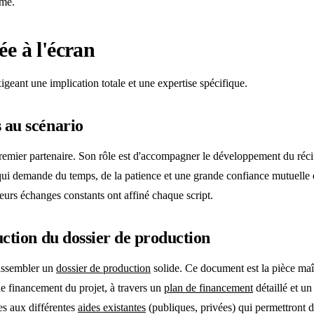
rme.
ée à l'écran
geant une implication totale et une expertise spécifique.
 au scénario
remier partenaire. Son rôle est d'accompagner le développement du récit,
il qui demande du temps, de la patience et une grande confiance mutuelle 
leurs échanges constants ont affiné chaque script.
uction du dossier de production
 assembler un
dossier de production
solide. Ce document est la pièce maît
le financement du projet, à travers un
plan de financement
détaillé et u
es aux différentes
aides existantes
(publiques, privées) qui permettront d