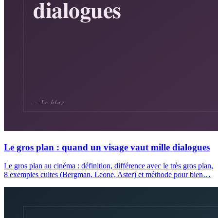
Le gros plan : quand un visage vaut mille dialogues
Le gros plan au cinéma : définition, différence avec le très gros plan,
8 exemples cultes (Bergman, Leone, Aster) et méthode pour bien…