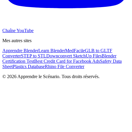
Chaîne YouTube
Mes autres sites
Apprendre Blender
Learn Blender
MedFacile
GLB to GLTF
Converter
STEP to STL
Downconvert SketchUp Files
Blender
Certification Test
Best Credit Card for Facebook Ads
Safety Data
Sheet
Plastics Database
Rhino File Converter
©
2026
Apprendre le Scénario. Tous droits réservés.