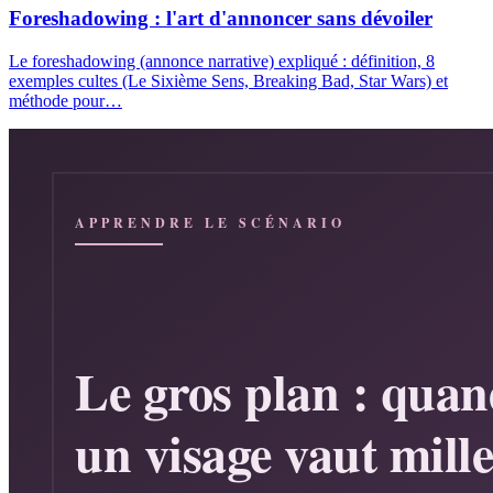
Foreshadowing : l'art d'annoncer sans dévoiler
Le foreshadowing (annonce narrative) expliqué : définition, 8
exemples cultes (Le Sixième Sens, Breaking Bad, Star Wars) et
méthode pour…