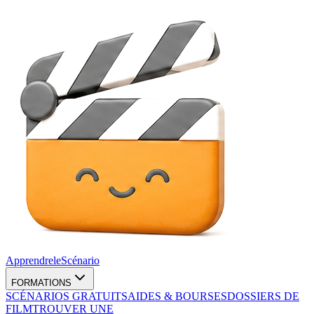
Apprendre
le
Scénario
FORMATIONS
SCÉNARIOS GRATUITS
AIDES & BOURSES
DOSSIERS DE
FILM
TROUVER UNE