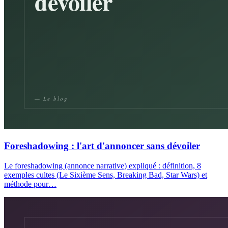
Foreshadowing : l'art d'annoncer sans dévoiler
Le foreshadowing (annonce narrative) expliqué : définition, 8
exemples cultes (Le Sixième Sens, Breaking Bad, Star Wars) et
méthode pour…