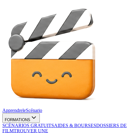
Apprendre
le
Scénario
FORMATIONS
SCÉNARIOS GRATUITS
AIDES & BOURSES
DOSSIERS DE
FILM
TROUVER UNE