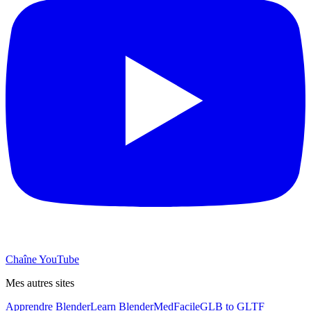
Chaîne YouTube
Mes autres sites
Apprendre Blender
Learn Blender
MedFacile
GLB to GLTF