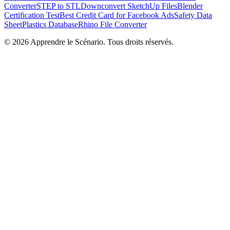
Converter
STEP to STL
Downconvert SketchUp Files
Blender
Certification Test
Best Credit Card for Facebook Ads
Safety Data
Sheet
Plastics Database
Rhino File Converter
©
2026
Apprendre le Scénario. Tous droits réservés.