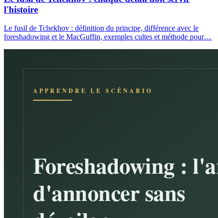
l'histoire
Le fusil de Tchekhov : définition du principe, différence avec le
foreshadowing et le MacGuffin, exemples cultes et méthode pour…