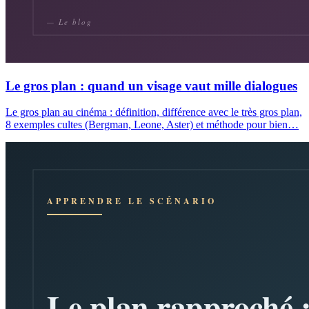
Le gros plan : quand un visage vaut mille dialogues
Le gros plan au cinéma : définition, différence avec le très gros plan,
8 exemples cultes (Bergman, Leone, Aster) et méthode pour bien…