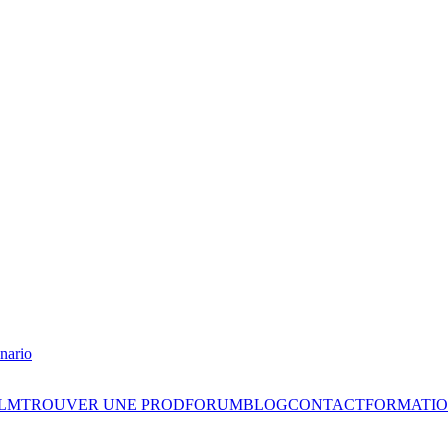
nario
ILM
TROUVER UNE PROD
FORUM
BLOG
CONTACT
FORMATIO