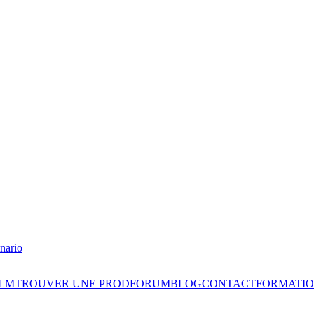
nario
ILM
TROUVER UNE PROD
FORUM
BLOG
CONTACT
FORMATIO