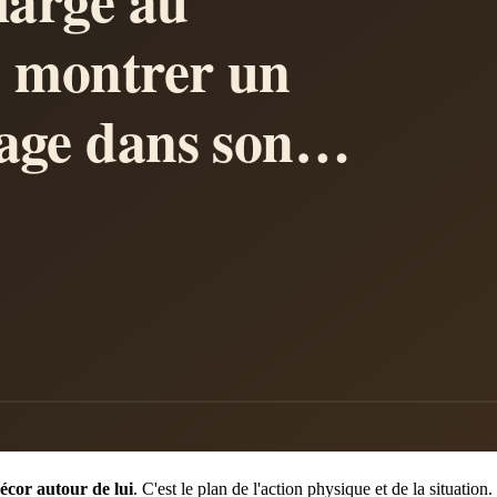
écor autour de lui
. C'est le plan de l'action physique et de la situation.