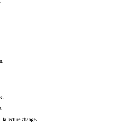
.
n.
e.
e.
 la lecture change.