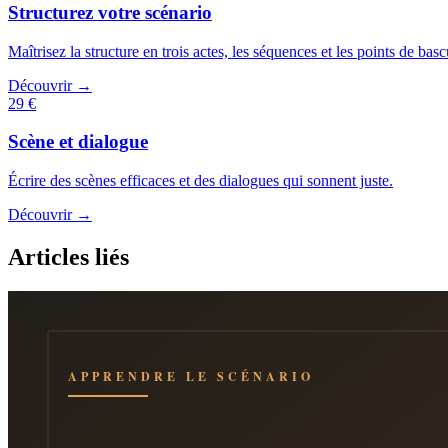
Structurez votre scénario
Maîtrisez la structure en trois actes, les séquences et les points de basc
Découvrir →
29 €
Scène et dialogue
Écrire des scènes efficaces et des dialogues qui sonnent juste.
Découvrir →
Articles liés