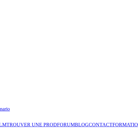
nario
ILM
TROUVER UNE PROD
FORUM
BLOG
CONTACT
FORMATIO