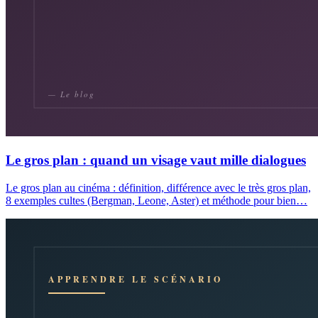
Le gros plan : quand un visage vaut mille dialogues
Le gros plan au cinéma : définition, différence avec le très gros plan,
8 exemples cultes (Bergman, Leone, Aster) et méthode pour bien…