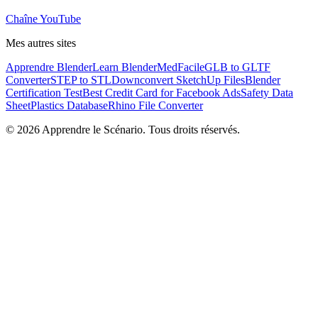
Chaîne YouTube
Mes autres sites
Apprendre Blender
Learn Blender
MedFacile
GLB to GLTF
Converter
STEP to STL
Downconvert SketchUp Files
Blender
Certification Test
Best Credit Card for Facebook Ads
Safety Data
Sheet
Plastics Database
Rhino File Converter
©
2026
Apprendre le Scénario. Tous droits réservés.