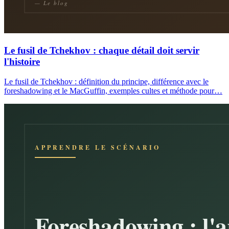
Le fusil de Tchekhov : chaque détail doit servir
l'histoire
Le fusil de Tchekhov : définition du principe, différence avec le
foreshadowing et le MacGuffin, exemples cultes et méthode pour…