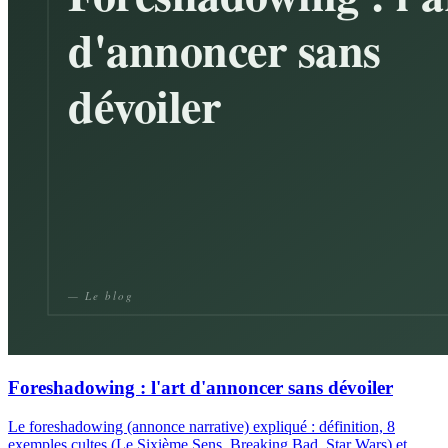
Foreshadowing : l'art d'annoncer sans dévoiler
Le foreshadowing (annonce narrative) expliqué : définition, 8
exemples cultes (Le Sixième Sens, Breaking Bad, Star Wars) et