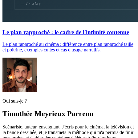
Le plan rapproché : le cadre de l'intimité contenue
Le plan rapproché au cinéma : différence entre plan rapproché taille
et poitrine, exemples cultes et cas d'usage narratifs.
Qui suis-je ?
Timothée Meyrieux Parreno
Scénariste, auteur, enseignant. J'écris pour le cinéma, la télévision et
la bande dessinée, et je transmets la méthode qui m'a permis de finir
mes projets et d'aider des centaines d'élèves à finir les leurs.