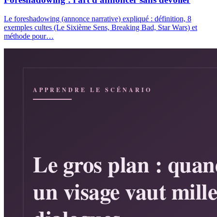
Le foreshadowing (annonce narrative) expliqué : définition, 8
exemples cultes (Le Sixième Sens, Breaking Bad, Star Wars) et
méthode pour…