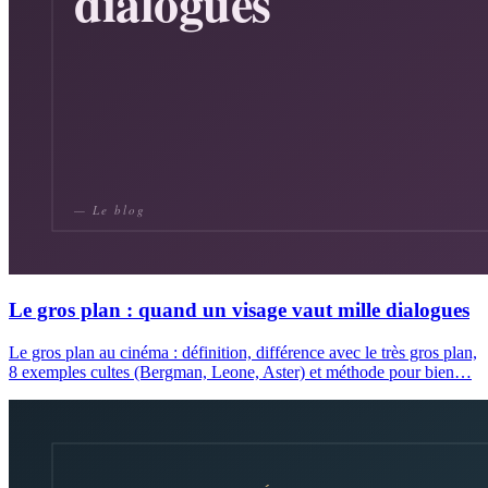
Le gros plan : quand un visage vaut mille dialogues
Le gros plan au cinéma : définition, différence avec le très gros plan,
8 exemples cultes (Bergman, Leone, Aster) et méthode pour bien…