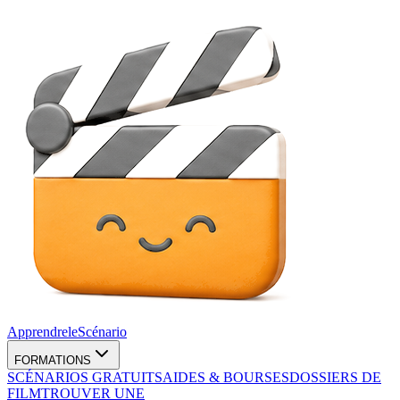
Apprendre
le
Scénario
FORMATIONS
SCÉNARIOS GRATUITS
AIDES & BOURSES
DOSSIERS DE
FILM
TROUVER UNE