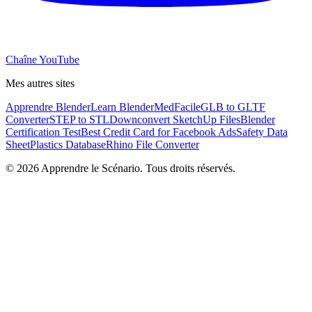
Chaîne YouTube
Mes autres sites
Apprendre Blender
Learn Blender
MedFacile
GLB to GLTF
Converter
STEP to STL
Downconvert SketchUp Files
Blender
Certification Test
Best Credit Card for Facebook Ads
Safety Data
Sheet
Plastics Database
Rhino File Converter
©
2026
Apprendre le Scénario. Tous droits réservés.