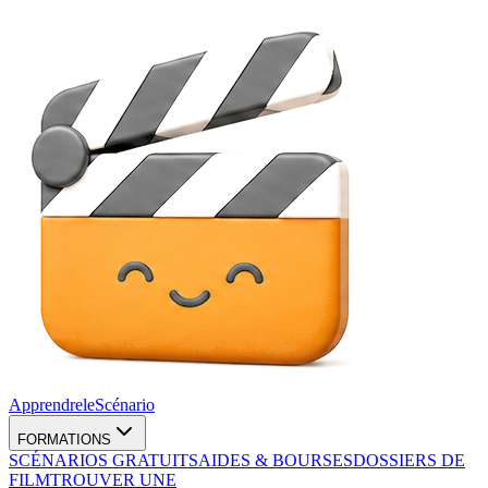
Apprendre
le
Scénario
FORMATIONS
SCÉNARIOS GRATUITS
AIDES & BOURSES
DOSSIERS DE
FILM
TROUVER UNE