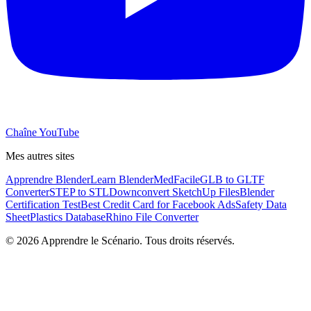
Chaîne YouTube
Mes autres sites
Apprendre Blender
Learn Blender
MedFacile
GLB to GLTF
Converter
STEP to STL
Downconvert SketchUp Files
Blender
Certification Test
Best Credit Card for Facebook Ads
Safety Data
Sheet
Plastics Database
Rhino File Converter
©
2026
Apprendre le Scénario. Tous droits réservés.