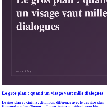
Le gros plan : quand un visage vaut mille dialogues
Le gros plan au cinéma : définition, différence avec le très gros plan,
8 exemples cultes (Bergman, Leone, Aster) et méthode pour bien…