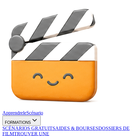
Apprendre
le
Scénario
FORMATIONS
SCÉNARIOS GRATUITS
AIDES & BOURSES
DOSSIERS DE
FILM
TROUVER UNE