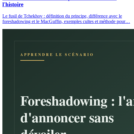
l'histoire
Le fusil de Tchekhov : définition du principe, différence avec le
foreshadowing et le MacGuffin, exemples cultes et méthode pour…