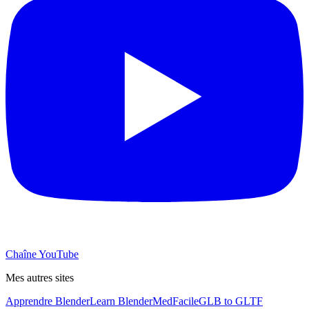
Chaîne YouTube
Mes autres sites
Apprendre Blender
Learn Blender
MedFacile
GLB to GLTF