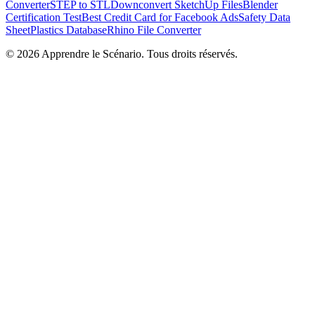
Converter
STEP to STL
Downconvert SketchUp Files
Blender
Certification Test
Best Credit Card for Facebook Ads
Safety Data
Sheet
Plastics Database
Rhino File Converter
©
2026
Apprendre le Scénario. Tous droits réservés.