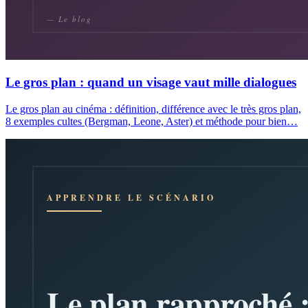
Le gros plan : quand un visage vaut mille dialogues
Le gros plan au cinéma : définition, différence avec le très gros plan,
8 exemples cultes (Bergman, Leone, Aster) et méthode pour bien…