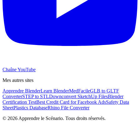
Chaîne YouTube
Mes autres sites
Apprendre Blender
Learn Blender
MedFacile
GLB to GLTF
Converter
STEP to STL
Downconvert SketchUp Files
Blender
Certification Test
Best Credit Card for Facebook Ads
Safety Data
Sheet
Plastics Database
Rhino File Converter
©
2026
Apprendre le Scénario. Tous droits réservés.