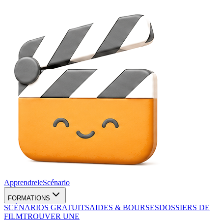
Apprendre
le
Scénario
FORMATIONS
SCÉNARIOS GRATUITS
AIDES & BOURSES
DOSSIERS DE
FILM
TROUVER UNE