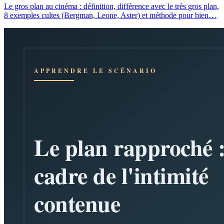
Le gros plan au cinéma : définition, différence avec le très gros plan,
8 exemples cultes (Bergman, Leone, Aster) et méthode pour bien…