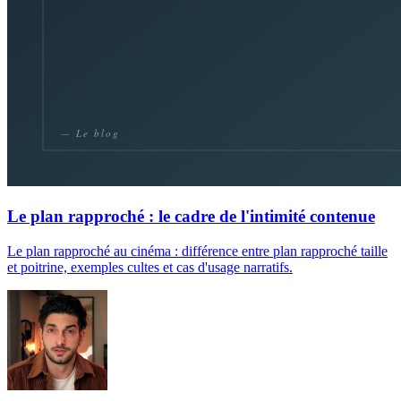
Le plan rapproché : le cadre de l'intimité contenue
Le plan rapproché au cinéma : différence entre plan rapproché taille
et poitrine, exemples cultes et cas d'usage narratifs.