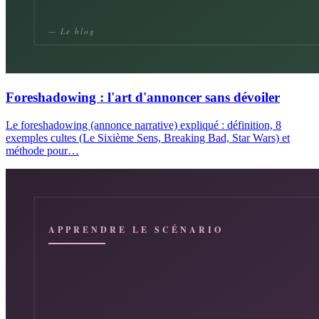
Foreshadowing : l'art d'annoncer sans dévoiler
Le foreshadowing (annonce narrative) expliqué : définition, 8
exemples cultes (Le Sixième Sens, Breaking Bad, Star Wars) et
méthode pour…