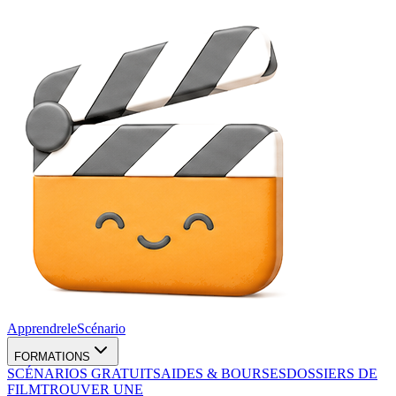
Apprendre
le
Scénario
FORMATIONS
SCÉNARIOS GRATUITS
AIDES & BOURSES
DOSSIERS DE
FILM
TROUVER UNE