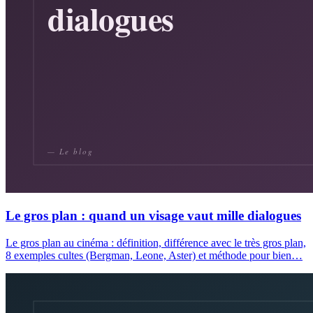
Le gros plan : quand un visage vaut mille dialogues
Le gros plan au cinéma : définition, différence avec le très gros plan,
8 exemples cultes (Bergman, Leone, Aster) et méthode pour bien…