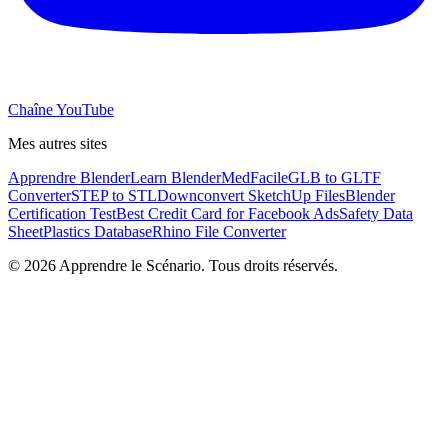
Chaîne YouTube
Mes autres sites
Apprendre Blender
Learn Blender
MedFacile
GLB to GLTF
Converter
STEP to STL
Downconvert SketchUp Files
Blender
Certification Test
Best Credit Card for Facebook Ads
Safety Data
Sheet
Plastics Database
Rhino File Converter
©
2026
Apprendre le Scénario. Tous droits réservés.