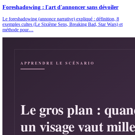
Foreshadowing : l'art d'annoncer sans dévoiler
Le foreshadowing (annonce narrative) expliqué : définition, 8
exemples cultes (Le Sixième Sens, Breaking Bad, Star Wars) et
méthode pour…