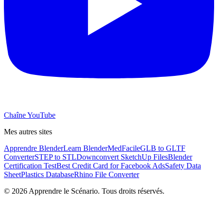
Chaîne YouTube
Mes autres sites
Apprendre Blender
Learn Blender
MedFacile
GLB to GLTF
Converter
STEP to STL
Downconvert SketchUp Files
Blender
Certification Test
Best Credit Card for Facebook Ads
Safety Data
Sheet
Plastics Database
Rhino File Converter
©
2026
Apprendre le Scénario. Tous droits réservés.