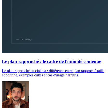
Le plan rapproché : le cadre de l'intimité contenue
Le plan rapproché au cinéma : différence entre plan rapproché taille
et poitrine, exemples cultes et cas d'usage narratifs.