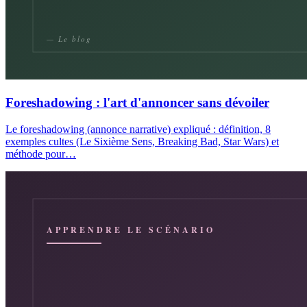
Foreshadowing : l'art d'annoncer sans dévoiler
Le foreshadowing (annonce narrative) expliqué : définition, 8
exemples cultes (Le Sixième Sens, Breaking Bad, Star Wars) et
méthode pour…