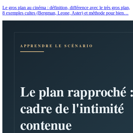
Le gros plan au cinéma : définition, différence avec le très gros plan,
8 exemples cultes (Bergman, Leone, Aster) et méthode pour bien…