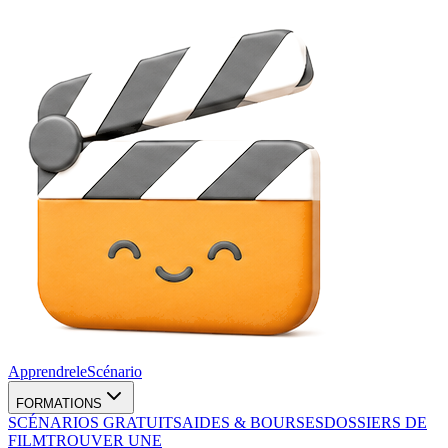
Apprendre
le
Scénario
FORMATIONS
SCÉNARIOS GRATUITS
AIDES & BOURSES
DOSSIERS DE
FILM
TROUVER UNE