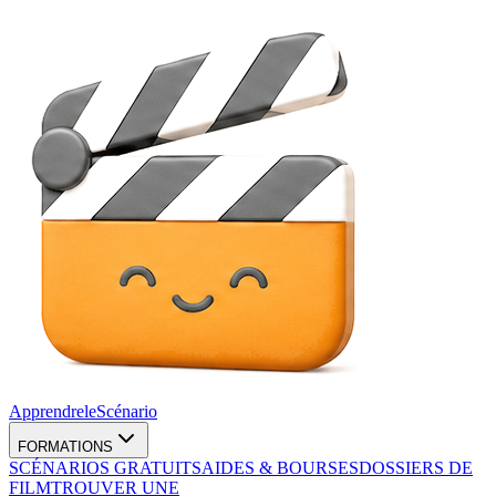
Apprendre
le
Scénario
FORMATIONS
SCÉNARIOS GRATUITS
AIDES & BOURSES
DOSSIERS DE
FILM
TROUVER UNE