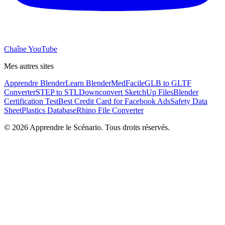
Chaîne YouTube
Mes autres sites
Apprendre Blender
Learn Blender
MedFacile
GLB to GLTF
Converter
STEP to STL
Downconvert SketchUp Files
Blender
Certification Test
Best Credit Card for Facebook Ads
Safety Data
Sheet
Plastics Database
Rhino File Converter
©
2026
Apprendre le Scénario. Tous droits réservés.