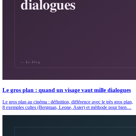
Le gros plan : quand un visage vaut mille dialogues
Le gros plan au cinéma : définition, différence avec le très gros plan,
8 exemples cultes (Bergman, Leone, Aster) et méthode pour bien…