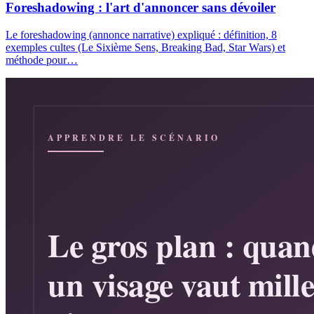
Foreshadowing : l'art d'annoncer sans dévoiler
Le foreshadowing (annonce narrative) expliqué : définition, 8
exemples cultes (Le Sixième Sens, Breaking Bad, Star Wars) et
méthode pour…