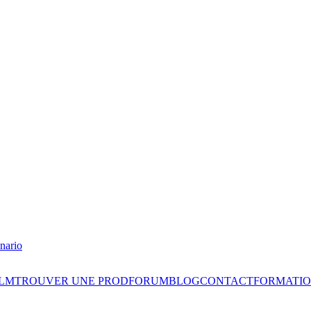
nario
ILM
TROUVER UNE PROD
FORUM
BLOG
CONTACT
FORMATIO