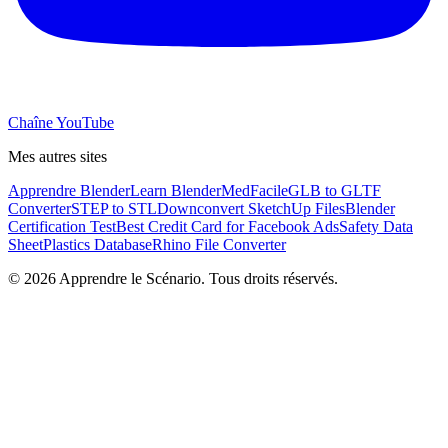
Chaîne YouTube
Mes autres sites
Apprendre Blender
Learn Blender
MedFacile
GLB to GLTF
Converter
STEP to STL
Downconvert SketchUp Files
Blender
Certification Test
Best Credit Card for Facebook Ads
Safety Data
Sheet
Plastics Database
Rhino File Converter
©
2026
Apprendre le Scénario. Tous droits réservés.