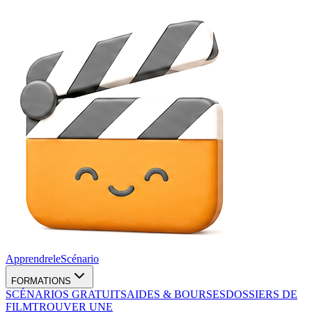
Apprendre
le
Scénario
FORMATIONS
SCÉNARIOS GRATUITS
AIDES & BOURSES
DOSSIERS DE
FILM
TROUVER UNE