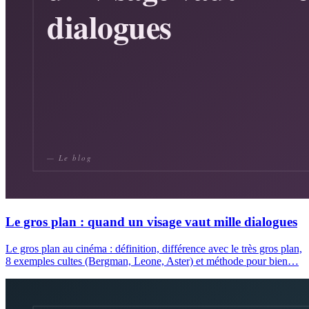
Le gros plan : quand un visage vaut mille dialogues
Le gros plan au cinéma : définition, différence avec le très gros plan,
8 exemples cultes (Bergman, Leone, Aster) et méthode pour bien…