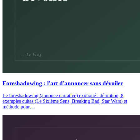
Foreshadowing : l'art d'annoncer sans dévoiler
Le foreshadowing (annonce narrative) expliqué : définition, 8
exemples cultes (Le Sixième Sens, Breaking Bad, Star Wars) et
méthode pour…