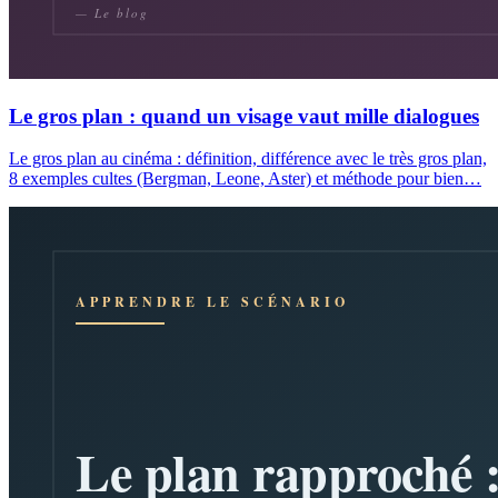
Le gros plan : quand un visage vaut mille dialogues
Le gros plan au cinéma : définition, différence avec le très gros plan,
8 exemples cultes (Bergman, Leone, Aster) et méthode pour bien…