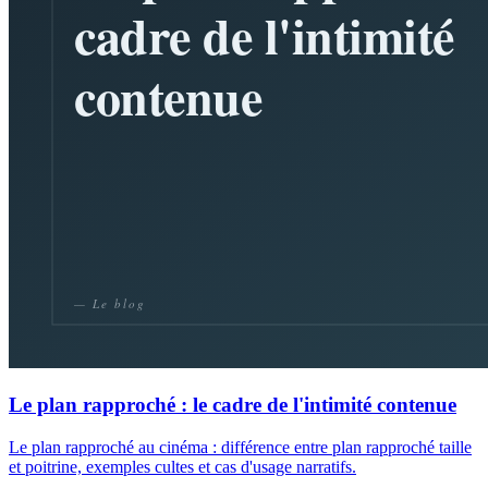
Le plan rapproché : le cadre de l'intimité contenue
Le plan rapproché au cinéma : différence entre plan rapproché taille
et poitrine, exemples cultes et cas d'usage narratifs.