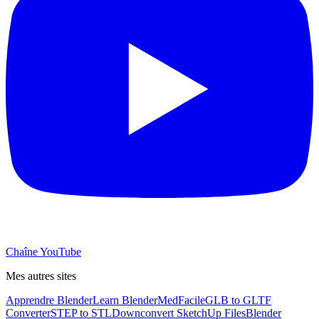
Chaîne YouTube
Mes autres sites
Apprendre Blender
Learn Blender
MedFacile
GLB to GLTF
Converter
STEP to STL
Downconvert SketchUp Files
Blender