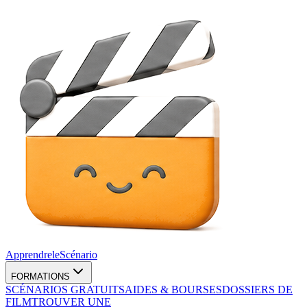
Apprendre
le
Scénario
FORMATIONS
SCÉNARIOS GRATUITS
AIDES & BOURSES
DOSSIERS DE
FILM
TROUVER UNE