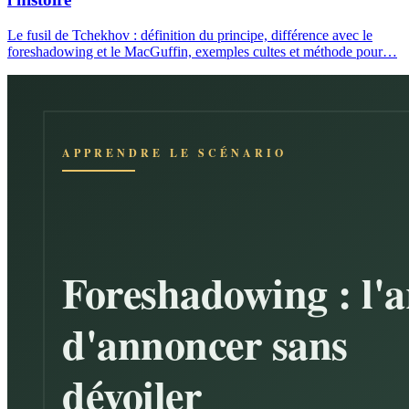
Le fusil de Tchekhov : définition du principe, différence avec le
foreshadowing et le MacGuffin, exemples cultes et méthode pour…