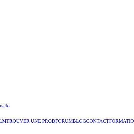
nario
ILM
TROUVER UNE PROD
FORUM
BLOG
CONTACT
FORMATIO