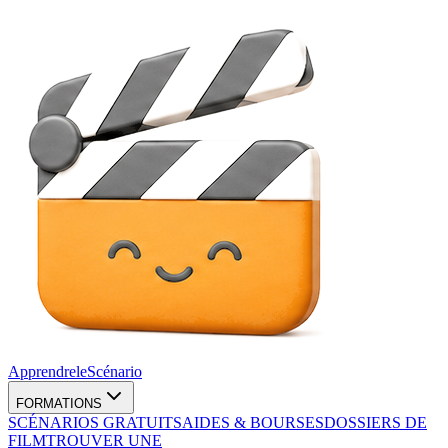
Apprendre
le
Scénario
FORMATIONS
SCÉNARIOS GRATUITS
AIDES & BOURSES
DOSSIERS DE
FILM
TROUVER UNE