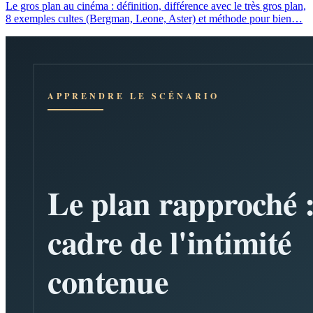
Le gros plan au cinéma : définition, différence avec le très gros plan,
8 exemples cultes (Bergman, Leone, Aster) et méthode pour bien…