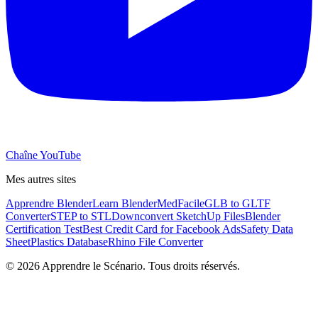
Chaîne YouTube
Mes autres sites
Apprendre Blender
Learn Blender
MedFacile
GLB to GLTF
Converter
STEP to STL
Downconvert SketchUp Files
Blender
Certification Test
Best Credit Card for Facebook Ads
Safety Data
Sheet
Plastics Database
Rhino File Converter
©
2026
Apprendre le Scénario. Tous droits réservés.