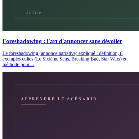
Foreshadowing : l'art d'annoncer sans dévoiler
Le foreshadowing (annonce narrative) expliqué : définition, 8
exemples cultes (Le Sixième Sens, Breaking Bad, Star Wars) et
méthode pour…