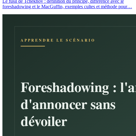
Le fusil de Tchekhov : définition du principe, différence avec le
foreshadowing et le MacGuffin, exemples cultes et méthode pour…