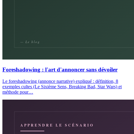
Foreshadowing : l'art d'annoncer sans dévoiler
Le foreshadowing (annonce narrative) expliqué : définition, 8
exemples cultes (Le Sixième Sens, Breaking Bad, Star Wars) et
méthode pour…