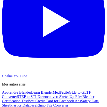
Chaîne YouTube
Mes autres sites
Apprendre Blender
Learn Blender
MedFacile
GLB to GLTF
Converter
STEP to STL
Downconvert SketchUp Files
Blender
Certification Test
Best Credit Card for Facebook Ads
Safety Data
Sheet
Plastics Database
Rhino File Converter