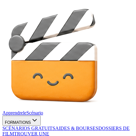
Apprendre
le
Scénario
FORMATIONS
SCÉNARIOS GRATUITS
AIDES & BOURSES
DOSSIERS DE
FILM
TROUVER UNE