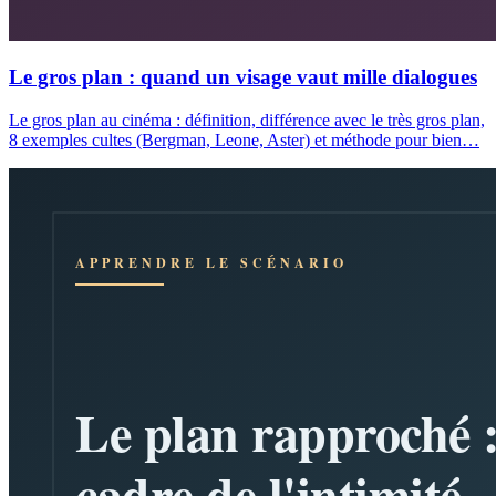
Le gros plan : quand un visage vaut mille dialogues
Le gros plan au cinéma : définition, différence avec le très gros plan,
8 exemples cultes (Bergman, Leone, Aster) et méthode pour bien…