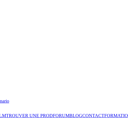
nario
ILM
TROUVER UNE PROD
FORUM
BLOG
CONTACT
FORMATIO