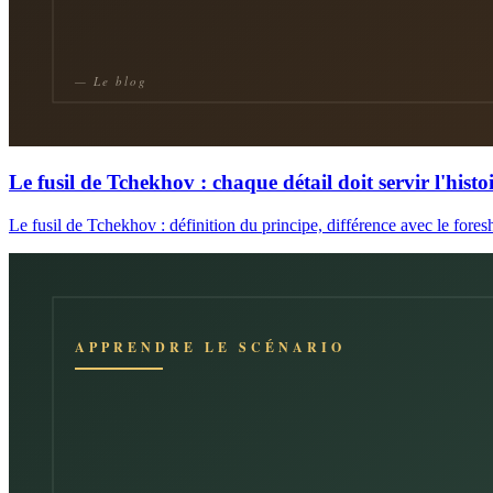
Le fusil de Tchekhov : chaque détail doit servir l'histo
Le fusil de Tchekhov : définition du principe, différence avec le fo