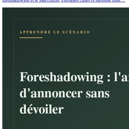
foreshadowing et le MacGuffin, exemples cultes et méthode pour…