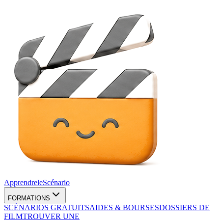
Apprendre
le
Scénario
FORMATIONS
SCÉNARIOS GRATUITS
AIDES & BOURSES
DOSSIERS DE
FILM
TROUVER UNE