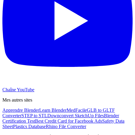
Chaîne YouTube
Mes autres sites
Apprendre Blender
Learn Blender
MedFacile
GLB to GLTF
Converter
STEP to STL
Downconvert SketchUp Files
Blender
Certification Test
Best Credit Card for Facebook Ads
Safety Data
Sheet
Plastics Database
Rhino File Converter