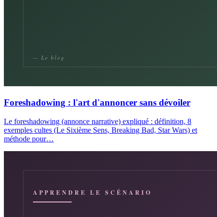
Foreshadowing : l'art d'annoncer sans dévoiler
Le foreshadowing (annonce narrative) expliqué : définition, 8
exemples cultes (Le Sixième Sens, Breaking Bad, Star Wars) et
méthode pour…