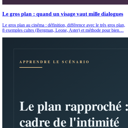
Le gros plan : quand un visage vaut mille dialogues
Le gros plan au cinéma : définition, différence avec le très gros plan,
8 exemples cultes (Bergman, Leone, Aster) et méthode pour bien…