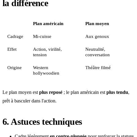
la différence
Plan américain
Plan moyen
Cadrage
Mi-cuisse
Aux genoux
Effet
Action, virilité,
Neutralité,
tension
conversation
Origine
Western
Théâtre filmé
hollywoodien
Le plan moyen est
plus reposé
; le plan américain est
plus tendu
,
prêt à basculer dans l'action.
6. Astuces techniques
Cadre légèrement
en contre-plongée
pour renforcer la stature