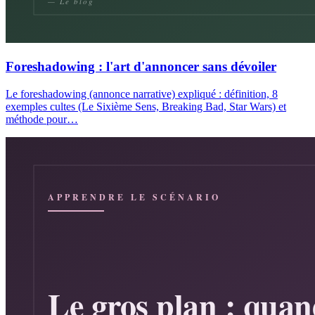
Foreshadowing : l'art d'annoncer sans dévoiler
Le foreshadowing (annonce narrative) expliqué : définition, 8
exemples cultes (Le Sixième Sens, Breaking Bad, Star Wars) et
méthode pour…