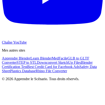
Chaîne YouTube
Mes autres sites
Apprendre Blender
Learn Blender
MedFacile
GLB to GLTF
Converter
STEP to STL
Downconvert SketchUp Files
Blender
Certification Test
Best Credit Card for Facebook Ads
Safety Data
Sheet
Plastics Database
Rhino File Converter
©
2026
Apprendre le Scénario. Tous droits réservés.