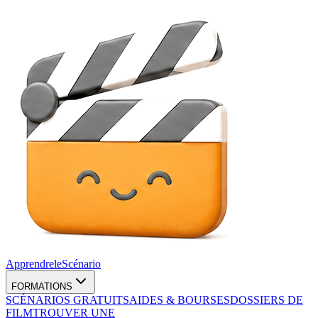
Apprendre
le
Scénario
FORMATIONS
SCÉNARIOS GRATUITS
AIDES & BOURSES
DOSSIERS DE
FILM
TROUVER UNE