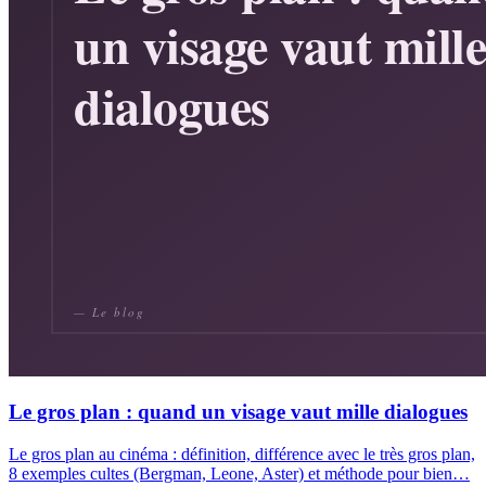
Le gros plan : quand un visage vaut mille dialogues
Le gros plan au cinéma : définition, différence avec le très gros plan,
8 exemples cultes (Bergman, Leone, Aster) et méthode pour bien…