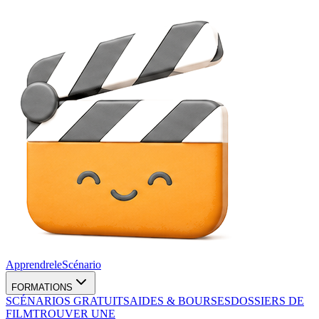
Apprendre
le
Scénario
FORMATIONS
SCÉNARIOS GRATUITS
AIDES & BOURSES
DOSSIERS DE
FILM
TROUVER UNE