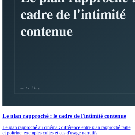
Le plan rapproché : le cadre de l'intimité contenue
Le plan rapproché au cinéma : différence entre plan rapproché taille
et poitrine, exemples cultes et cas d'usage narratifs.