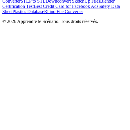
Converter
STEP to STL
Downconvert SketchUp Files
Blender
Certification Test
Best Credit Card for Facebook Ads
Safety Data
Sheet
Plastics Database
Rhino File Converter
©
2026
Apprendre le Scénario. Tous droits réservés.