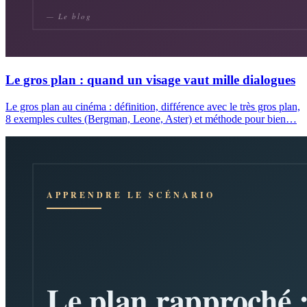
Le gros plan : quand un visage vaut mille dialogues
Le gros plan au cinéma : définition, différence avec le très gros plan,
8 exemples cultes (Bergman, Leone, Aster) et méthode pour bien…