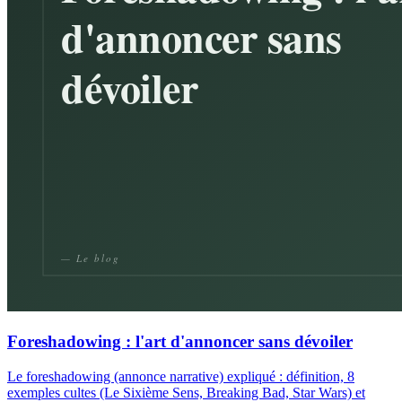
Foreshadowing : l'art d'annoncer sans dévoiler
Le foreshadowing (annonce narrative) expliqué : définition, 8
exemples cultes (Le Sixième Sens, Breaking Bad, Star Wars) et