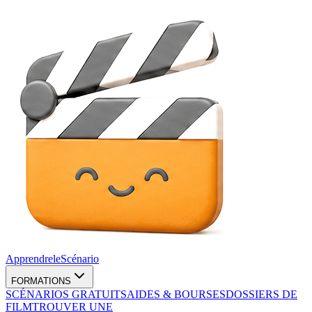
Apprendre
le
Scénario
FORMATIONS
SCÉNARIOS GRATUITS
AIDES & BOURSES
DOSSIERS DE
FILM
TROUVER UNE