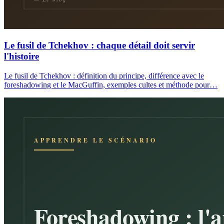
Le fusil de Tchekhov : chaque détail doit servir
l'histoire
Le fusil de Tchekhov : définition du principe, différence avec le
foreshadowing et le MacGuffin, exemples cultes et méthode pour…