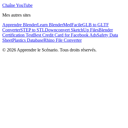
Chaîne YouTube
Mes autres sites
Apprendre Blender
Learn Blender
MedFacile
GLB to GLTF
Converter
STEP to STL
Downconvert SketchUp Files
Blender
Certification Test
Best Credit Card for Facebook Ads
Safety Data
Sheet
Plastics Database
Rhino File Converter
©
2026
Apprendre le Scénario. Tous droits réservés.