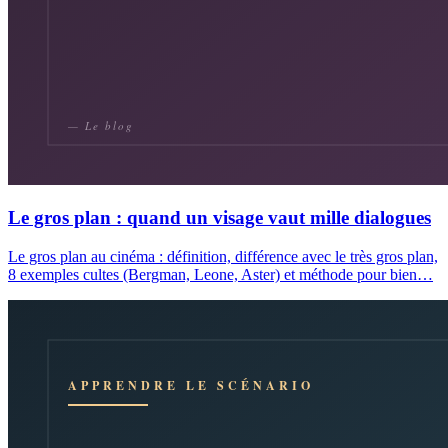
Le gros plan : quand un visage vaut mille dialogues
Le gros plan au cinéma : définition, différence avec le très gros plan,
8 exemples cultes (Bergman, Leone, Aster) et méthode pour bien…