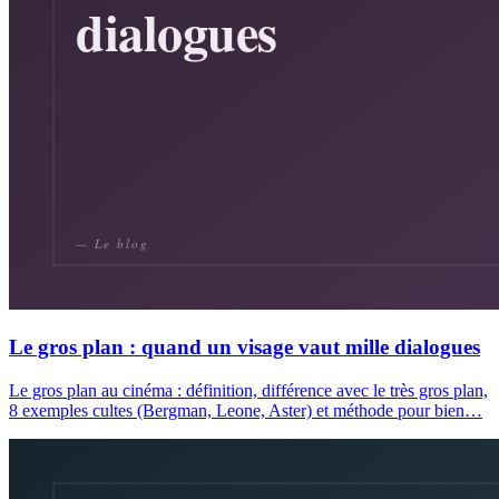
Le gros plan : quand un visage vaut mille dialogues
Le gros plan au cinéma : définition, différence avec le très gros plan,
8 exemples cultes (Bergman, Leone, Aster) et méthode pour bien…