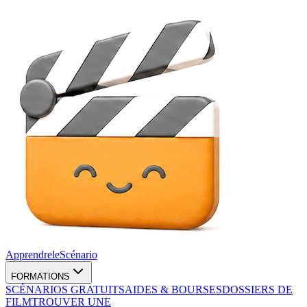
Apprendre
le
Scénario
FORMATIONS
SCÉNARIOS GRATUITS
AIDES & BOURSES
DOSSIERS DE
FILM
TROUVER UNE