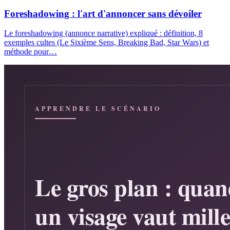
Foreshadowing : l'art d'annoncer sans dévoiler
Le foreshadowing (annonce narrative) expliqué : définition, 8
exemples cultes (Le Sixième Sens, Breaking Bad, Star Wars) et
méthode pour…