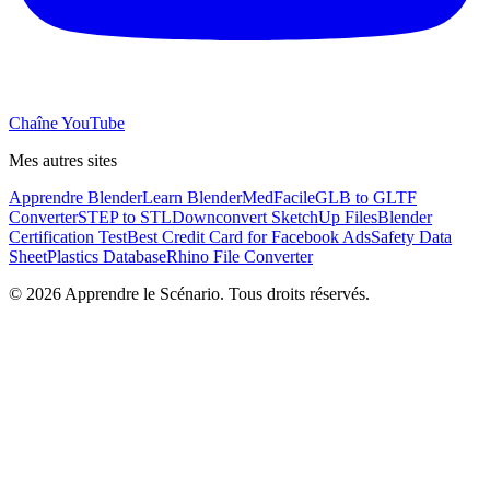
Chaîne YouTube
Mes autres sites
Apprendre Blender
Learn Blender
MedFacile
GLB to GLTF
Converter
STEP to STL
Downconvert SketchUp Files
Blender
Certification Test
Best Credit Card for Facebook Ads
Safety Data
Sheet
Plastics Database
Rhino File Converter
©
2026
Apprendre le Scénario. Tous droits réservés.