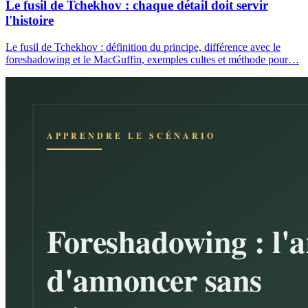
Le fusil de Tchekhov : chaque détail doit servir
l'histoire
Le fusil de Tchekhov : définition du principe, différence avec le
foreshadowing et le MacGuffin, exemples cultes et méthode pour…