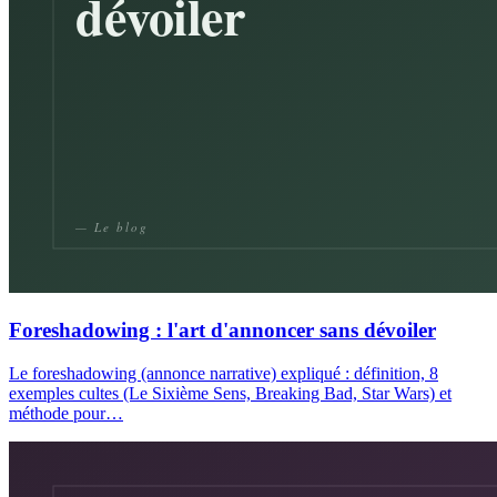
Foreshadowing : l'art d'annoncer sans dévoiler
Le foreshadowing (annonce narrative) expliqué : définition, 8
exemples cultes (Le Sixième Sens, Breaking Bad, Star Wars) et
méthode pour…