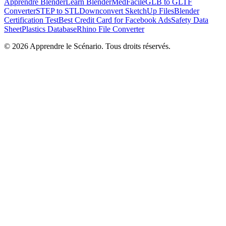
Apprendre Blender
Learn Blender
MedFacile
GLB to GLTF
Converter
STEP to STL
Downconvert SketchUp Files
Blender
Certification Test
Best Credit Card for Facebook Ads
Safety Data
Sheet
Plastics Database
Rhino File Converter
©
2026
Apprendre le Scénario. Tous droits réservés.