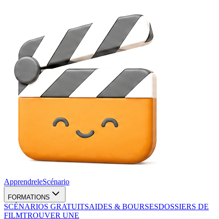
Apprendre
le
Scénario
FORMATIONS
SCÉNARIOS GRATUITS
AIDES & BOURSES
DOSSIERS DE
FILM
TROUVER UNE