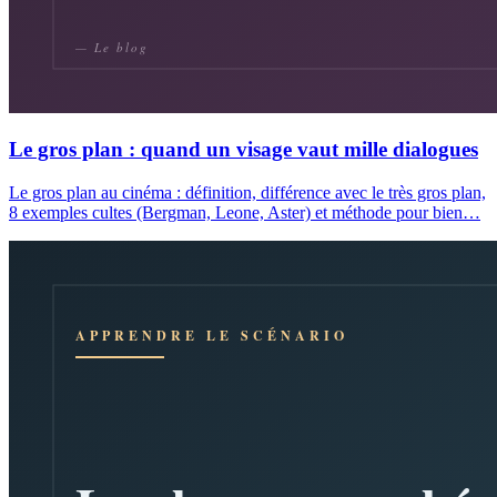
Le gros plan : quand un visage vaut mille dialogues
Le gros plan au cinéma : définition, différence avec le très gros plan,
8 exemples cultes (Bergman, Leone, Aster) et méthode pour bien…