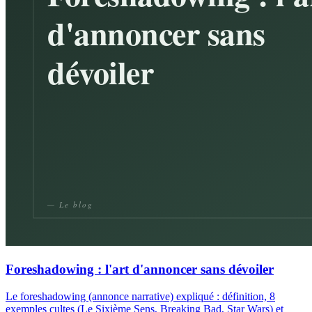
Foreshadowing : l'art d'annoncer sans dévoiler
Le foreshadowing (annonce narrative) expliqué : définition, 8
exemples cultes (Le Sixième Sens, Breaking Bad, Star Wars) et