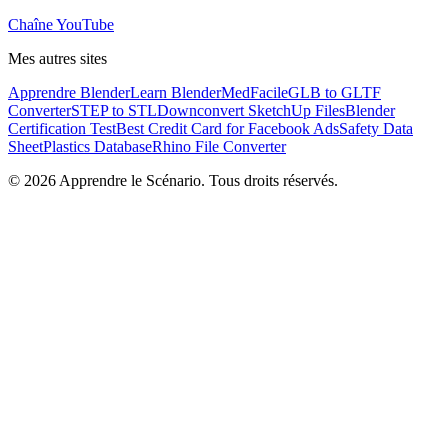
Chaîne YouTube
Mes autres sites
Apprendre Blender
Learn Blender
MedFacile
GLB to GLTF
Converter
STEP to STL
Downconvert SketchUp Files
Blender
Certification Test
Best Credit Card for Facebook Ads
Safety Data
Sheet
Plastics Database
Rhino File Converter
©
2026
Apprendre le Scénario. Tous droits réservés.