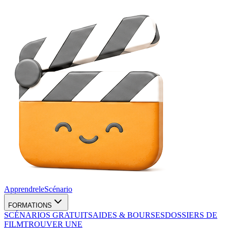
Apprendre
le
Scénario
FORMATIONS
SCÉNARIOS GRATUITS
AIDES & BOURSES
DOSSIERS DE
FILM
TROUVER UNE