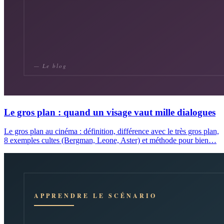
Le gros plan : quand un visage vaut mille dialogues
Le gros plan au cinéma : définition, différence avec le très gros plan,
8 exemples cultes (Bergman, Leone, Aster) et méthode pour bien…