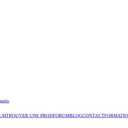
nario
ILM
TROUVER UNE PROD
FORUM
BLOG
CONTACT
FORMATIO