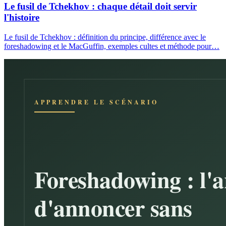
Le fusil de Tchekhov : chaque détail doit servir
l'histoire
Le fusil de Tchekhov : définition du principe, différence avec le
foreshadowing et le MacGuffin, exemples cultes et méthode pour…