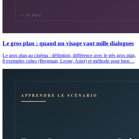
Le gros plan : quand un visage vaut mille dialogues
Le gros plan au cinéma : définition, différence avec le très gros plan,
8 exemples cultes (Bergman, Leone, Aster) et méthode pour bien…