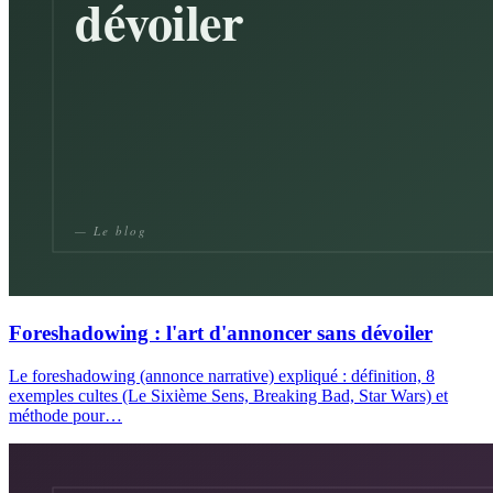
Foreshadowing : l'art d'annoncer sans dévoiler
Le foreshadowing (annonce narrative) expliqué : définition, 8
exemples cultes (Le Sixième Sens, Breaking Bad, Star Wars) et
méthode pour…