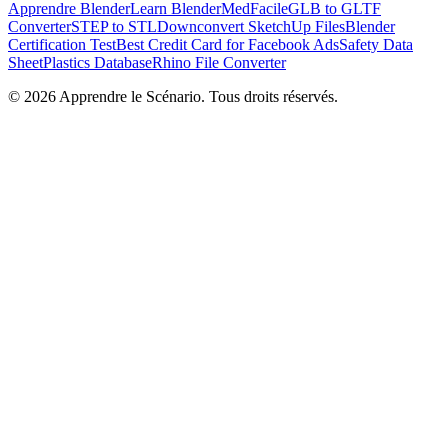
Apprendre Blender
Learn Blender
MedFacile
GLB to GLTF
Converter
STEP to STL
Downconvert SketchUp Files
Blender
Certification Test
Best Credit Card for Facebook Ads
Safety Data
Sheet
Plastics Database
Rhino File Converter
©
2026
Apprendre le Scénario. Tous droits réservés.