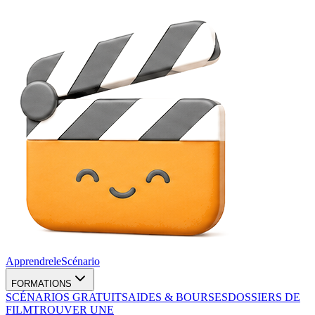
Apprendre
le
Scénario
FORMATIONS
SCÉNARIOS GRATUITS
AIDES & BOURSES
DOSSIERS DE
FILM
TROUVER UNE