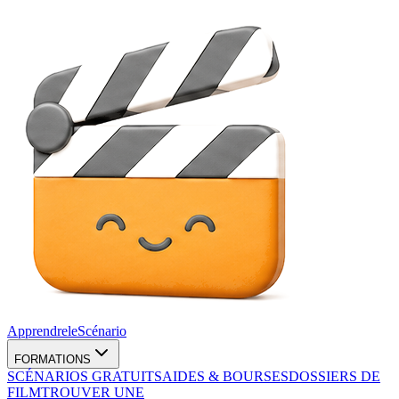
Apprendre
le
Scénario
FORMATIONS
SCÉNARIOS GRATUITS
AIDES & BOURSES
DOSSIERS DE
FILM
TROUVER UNE