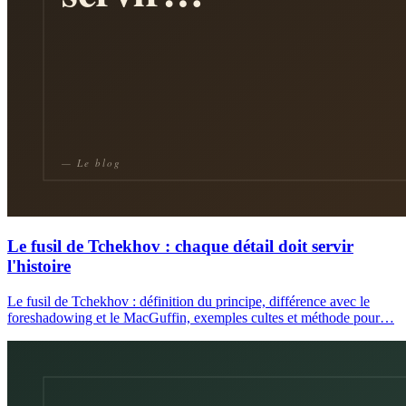
Le fusil de Tchekhov : chaque détail doit servir
l'histoire
Le fusil de Tchekhov : définition du principe, différence avec le
foreshadowing et le MacGuffin, exemples cultes et méthode pour…