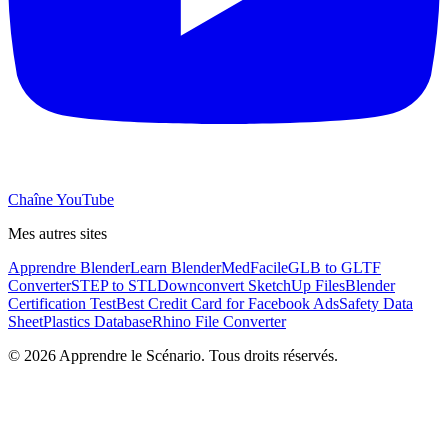
Chaîne YouTube
Mes autres sites
Apprendre Blender
Learn Blender
MedFacile
GLB to GLTF
Converter
STEP to STL
Downconvert SketchUp Files
Blender
Certification Test
Best Credit Card for Facebook Ads
Safety Data
Sheet
Plastics Database
Rhino File Converter
©
2026
Apprendre le Scénario. Tous droits réservés.