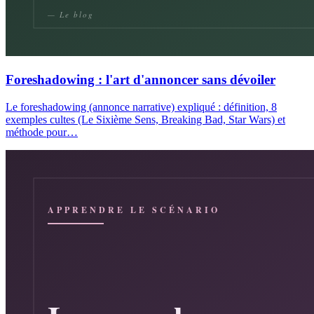
Foreshadowing : l'art d'annoncer sans dévoiler
Le foreshadowing (annonce narrative) expliqué : définition, 8
exemples cultes (Le Sixième Sens, Breaking Bad, Star Wars) et
méthode pour…