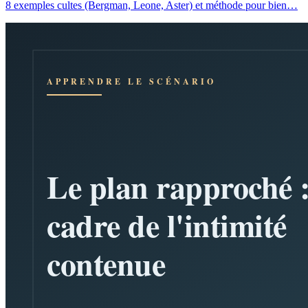
8 exemples cultes (Bergman, Leone, Aster) et méthode pour bien…