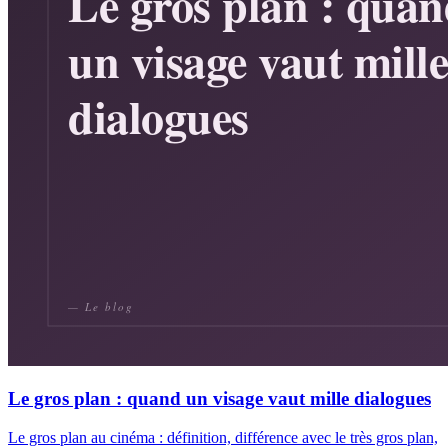
Le gros plan : quand un visage vaut mille dialogues
Le gros plan au cinéma : définition, différence avec le très gros plan,